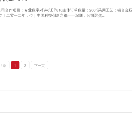
司合作项目：专业数字对讲机EP810主体订单数量：260K采用工艺：铝合金
立于二零一二年，位于中国科技创新之都——深圳，公司聚焦...
14条
1
2
下一页