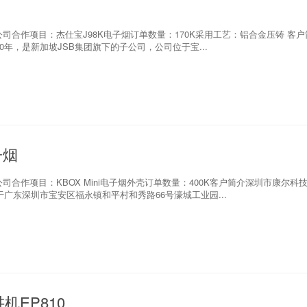
合作项目：杰仕宝J98K电子烟订单数量：170K采用工艺：铝合金压铸 客户
0年，是新加坡JSB集团旗下的子公司，公司位于宝...
子烟
合作项目：KBOX Mini电子烟外壳订单数量：400K客户简介深圳市康尔科
于广东深圳市宝安区福永镇和平村和秀路66号濠城工业园...
EP810